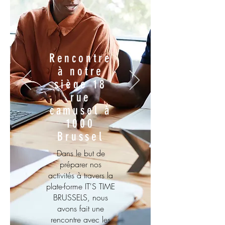
Rencontre
à notre
siège 18
rue
camusel à
1000
Brussel
Dans le but de
préparer nos
activités à travers la
plate-forme IT'S TIME
BRUSSELS, nous
avons fait une
rencontre avec les