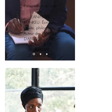
Présentation du livre
de
JEAN-PIERRE
FONKEU: Écrivain,
poète, philosophe.
Auteur de: FEMMES
D’AFRIQUE NOIRE,
COULEUR DE
L’HUMANITÉ.
20/04/2021