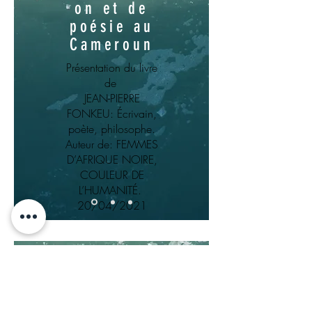
on et de
poésie au
Cameroun
Présentation du livre
de
JEAN-PIERRE
FONKEU: Écrivain,
poète, philosophe.
Auteur de: FEMMES
D’AFRIQUE NOIRE,
COULEUR DE
L’HUMANITÉ.
20/04/2021